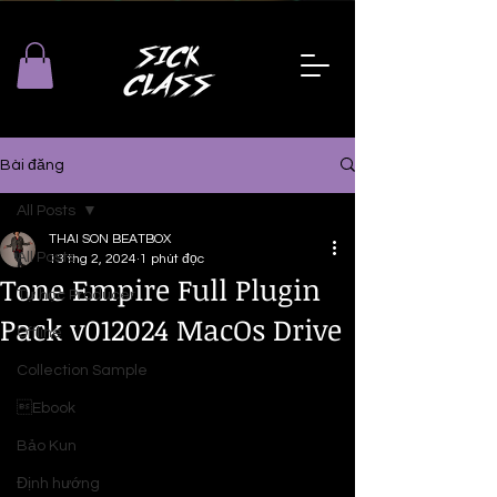
Bài đăng
All Posts
THAI SON BEATBOX
All Posts
13 thg 2, 2024
1 phút đọc
Tone Empire Full Plugin
Tự học Producer
Pack v012024 MacOs Drive
Offline
Collection Sample
Ebook
Bảo Kun
Định hướng