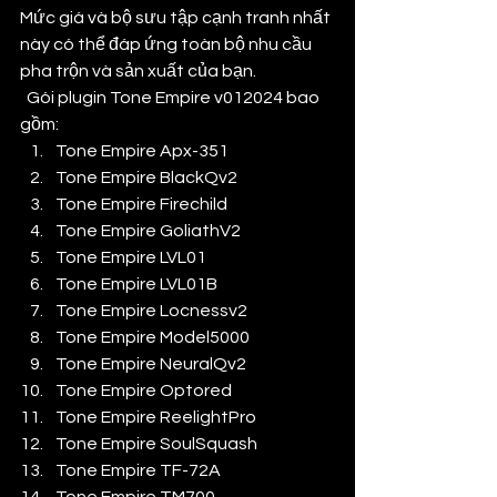
Mức giá và bộ sưu tập cạnh tranh nhất 
này có thể đáp ứng toàn bộ nhu cầu 
pha trộn và sản xuất của bạn.
  Gói plugin Tone Empire v012024 bao 
gồm:
Tone Empire Apx-351
Tone Empire BlackQv2
Tone Empire Firechild
Tone Empire GoliathV2
Tone Empire LVL01
Tone Empire LVL01B
Tone Empire Locnessv2
Tone Empire Model5000
Tone Empire NeuralQv2
Tone Empire Optored
Tone Empire ReelightPro
Tone Empire SoulSquash
Tone Empire TF-72A