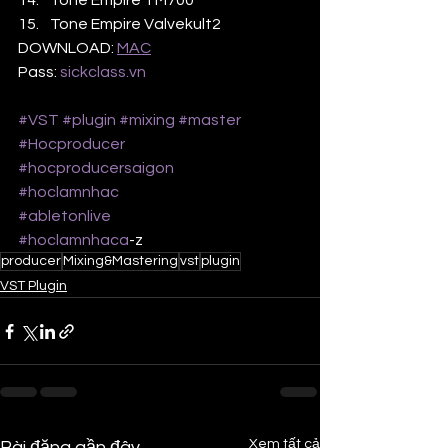
Tone Empire TM700
Tone Empire Valvekult2
DOWNLOAD: 
MAC
Pass: 
sickclass.vn
#VST
#plugin
#mixing
#master
#Hocproducer
#hocproducersaigon
#hoclamnhac
#abletonlive
#hoclamnhaca
-z 
producer
Mixing&Mastering
vst
plugin
VST Plugin
Xem tất cả
Bài đăng gần đây