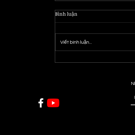
Bình luận
Viết bình luận...
FABFILTER PRO Q4 - VST
mang tính cách mạng
N