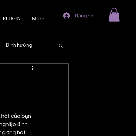
Đăng nhập
T PLUGIN
More
Định hướng
hát của bạn 
nghiệp đỉnh 
 giọng hát 