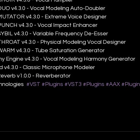
UO v4.3.0 - Vocal Modeling Auto-Doubler
UTATOR v4.3.0 - Extreme Voice Designer
UNCH v4.3.0 - Vocal Impact Enhancer
BIL v4.3.0 - Variable Frequency De-Esser
HROAT v4.3.0 - Physical Modeling Vocal Designer
ARM v4.3.0 - Tube Saturation Generator
y Engine v4.3.0 - Vocal Modeling Harmony Generator
 v4.3.0 - Classic Microphone Modeler
everb v1.0.0 - Reverberator
hnologies  
#VST
#Plugins
#VST3
#Plugins
#AAX
#Plugi