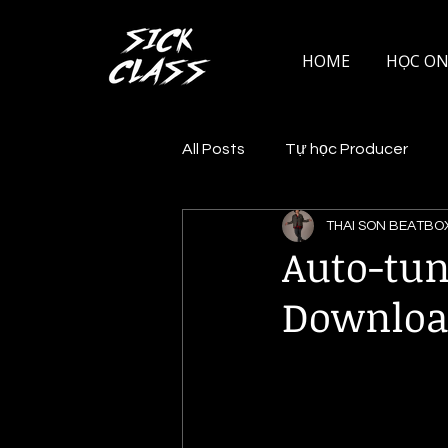
HOME
HỌC ON
All Posts
Tự học Producer
THAI SON BEATBO
VST Plugin
Auto-tun
Download