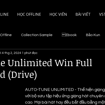
LINE
HỌC OFFLINE
HỌC VIÊN
BÀI VIẾT
VS
Offline
Collection Sample
Ebook
Bảo Kun
X
4 thg 2, 2024
1 phút đọc
e Unlimited Win Full
 (Drive)
AUTO-TUNE UNLIMITED - Thể hiện giọng 
với bộ sưu tập hiệu ứng giọng hát chuyên 
cao. Mọi bài hát hay đều bắt đầu bằng một