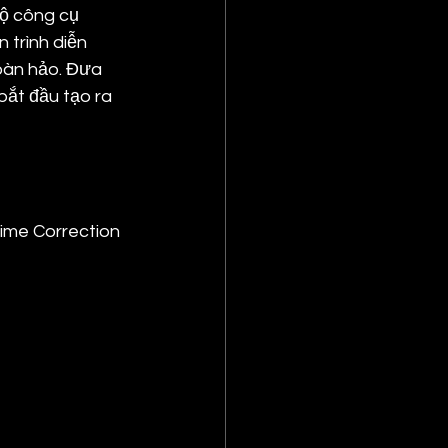
ộ công cụ 
 trình diễn 
oàn hảo. Đưa 
ắt đầu tạo ra 
Time Correction