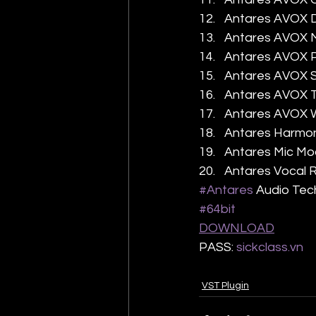
Antares AVOX D
Antares AVOX M
Antares AVOX P
Antares AVOX SY
Antares AVOX T
Antares AVOX W
Antares Harmon
Antares Mic Mod
Antares Vocal R
#Antares
 Audio Tec
#64bit
DOWNLOAD
PASS: 
sickclass.vn
VST Plugin