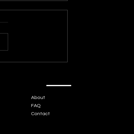
ch Kirchhoff-EQ v1.5.1
Mac Drive download
About
FAQ
Contact