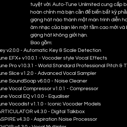
tuyệt vời. Auto-Tune Unlimited cung cấp b
hoàn chỉnh mà bạn cần để biến bất kỳ phần
giọng hát nào thành một màn trình diễn h
âm nhạc của bạn lên một tầm cao mới và b
giọng hát không giới hạn.
Bao gồm:
y v2.0.0 - Automatic Key & Scale Detection
ne EFX+ v10.0.1 - Vocoder style Vocal Effects
ne Pro v10.3.1 - World Standard Professional Pitch & 
ne Slice v1.2.0 - Advanced Vocal Sampler
une SoundSoap v6.0.0 - Noise Cleaner
une Vocal Compressor v1.0.1 - Compressor
ne Vocal EQ v1.0.0 - Equaliser
ne Vocodist v1.1.0 - Iconic Vocoder Models
RTICULATOR v4.3.0 - Digital Talkbox
PIRE v4.3.0 - Aspiration Noise Processor
OIR v4.3.0 - Vocal Multiplier