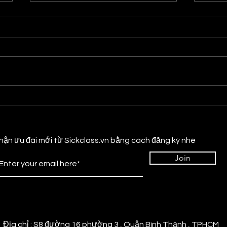
FABFILTER - Đồ chơi không
TBTe
thể thiếu của dân làm
Win/
nhạc.
hận ưu đãi mới từ Sickclass.vn bằng cách đăng ký nhé
Join
Địa chỉ : S8 đường 16 phường 3 , Quận Bình Thạnh , TPHCM